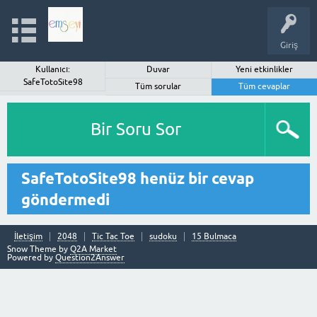
Giriş
Kullanıcı:
Duvar
Yeni etkinlikler
SafeTotoSite98
Tüm sorular
Tüm cevaplar
Bir Soru Sor
SafeTotoSite98 henüz bir cevap
göndermedi
İletişim
2048
Tic Tac Toe
sudoku
15 Bulmaca
Snow Theme by
Q2A Market
Powered by
Question2Answer