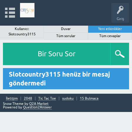
Giriş
Kullanıcı:
Duvar
Yeni etkinlikler
Slotcountry3115
Tüm sorular
Tüm cevaplar
Bir Soru Sor
Slotcountry3115 henüz bir mesaj
göndermedi
İletişim
2048
Tic Tac Toe
sudoku
15 Bulmaca
Snow Theme by
Q2A Market
Powered by
Question2Answer