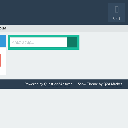
Giriş
plar
Powered by
Question2Answer
Snow Theme by
Q2A Market