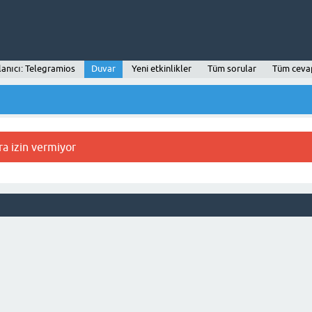
lanıcı: Telegramios
Duvar
Yeni etkinlikler
Tüm sorular
Tüm ceva
ra izin vermiyor