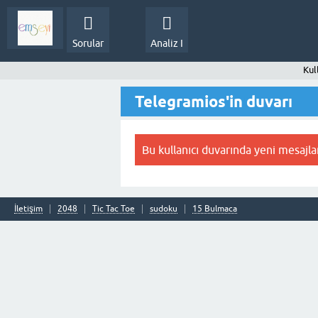
Sorular
Analiz I
Kul
Telegramios'in duvarı
Bu kullanıcı duvarında yeni mesajla
İletişim
2048
Tic Tac Toe
sudoku
15 Bulmaca