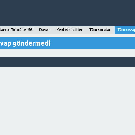
lanıcı: TotoSite156
Duvar
Yeni etkinlikler
Tüm sorular
Tüm ceva
evap göndermedi