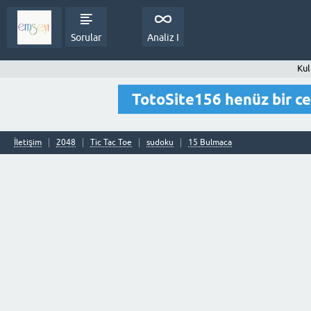
Sorular
Analiz I
Kul
TotoSite156 henüz bir c
İletişim
2048
Tic Tac Toe
sudoku
15 Bulmaca