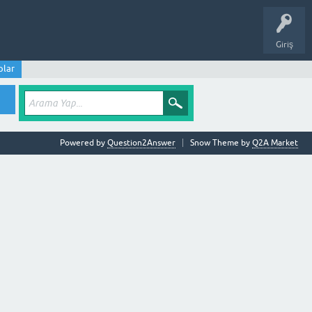
Giriş
plar
Powered by
Question2Answer
Snow Theme by
Q2A Market