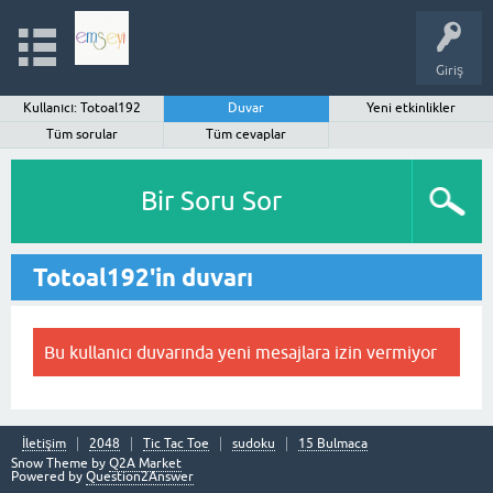
Giriş
Kullanıcı: Totoal192
Duvar
Yeni etkinlikler
Tüm sorular
Tüm cevaplar
Bir Soru Sor
Totoal192'in duvarı
Bu kullanıcı duvarında yeni mesajlara izin vermiyor
İletişim
2048
Tic Tac Toe
sudoku
15 Bulmaca
Snow Theme by
Q2A Market
Powered by
Question2Answer