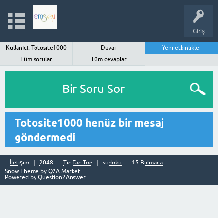
Giriş
Kullanıcı: Totosite1000
Duvar
Yeni etkinlikler
Tüm sorular
Tüm cevaplar
Bir Soru Sor
Totosite1000 henüz bir mesaj
göndermedi
İletişim
2048
Tic Tac Toe
sudoku
15 Bulmaca
Snow Theme by
Q2A Market
Powered by
Question2Answer