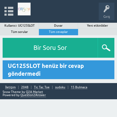
Giriş
Kullanıcı: UG125SLOT
Duvar
Yeni etkinlikler
Tüm sorular
Tüm cevaplar
Bir Soru Sor
UG125SLOT henüz bir cevap
göndermedi
İletişim
2048
Tic Tac Toe
sudoku
15 Bulmaca
Snow Theme by
Q2A Market
Powered by
Question2Answer