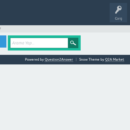
Giriş
r
Powered by
Question2Answer
Snow Theme by
Q2A Market