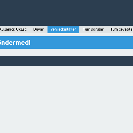
Kullanıcı: UkEsc
Duvar
Yeni etkinlikler
Tüm sorular
Tüm cevapla
göndermedi