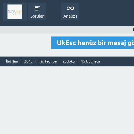
Sorular
Analiz I
UkEsc henüz bir mesaj 
İletişim
2048
Tic Tac Toe
sudoku
15 Bulmaca