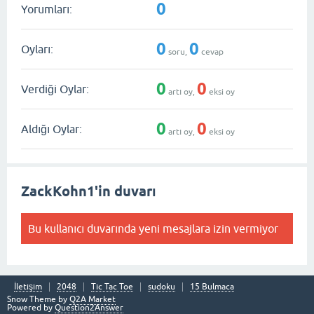
0
Yorumları:
0
0
Oyları:
soru,
cevap
0
0
Verdiği Oylar:
artı oy,
eksi oy
0
0
Aldığı Oylar:
artı oy,
eksi oy
ZackKohn1'in duvarı
Bu kullanıcı duvarında yeni mesajlara izin vermiyor
İletişim
2048
Tic Tac Toe
sudoku
15 Bulmaca
Snow Theme by
Q2A Market
Powered by
Question2Answer