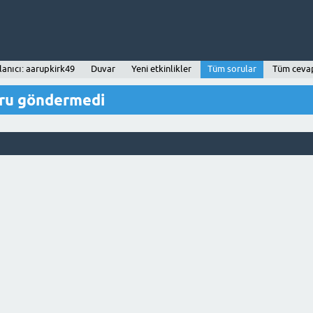
lanıcı: aarupkirk49
Duvar
Yeni etkinlikler
Tüm sorular
Tüm ceva
oru göndermedi