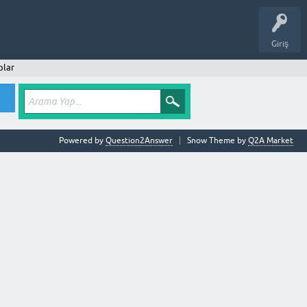
Giriş
plar
Powered by
Question2Answer
Snow Theme by
Q2A Market