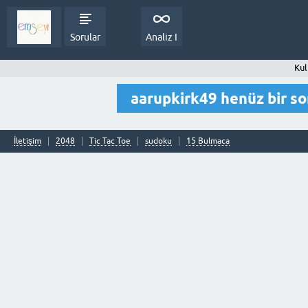
Sorular
Analiz I
Kul
aarupkirk49 henüz bir s
İletişim
2048
Tic Tac Toe
sudoku
15 Bulmaca