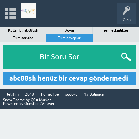
Giriş
Kullanıcı: abc88sh
Duvar
Yeni etkinlikler
Tüm sorular
Tüm cevaplar
Bir Soru Sor
abc88sh henüz bir cevap göndermedi
İletişim
2048
Tic Tac Toe
sudoku
15 Bulmaca
Snow Theme by
Q2A Market
Powered by
Question2Answer