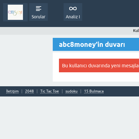
Sorular
Analiz I
Kul
abc8money'in duvarı
Bu kullanıcı duvarında yeni mesajla
İletişim
2048
Tic Tac Toe
sudoku
15 Bulmaca