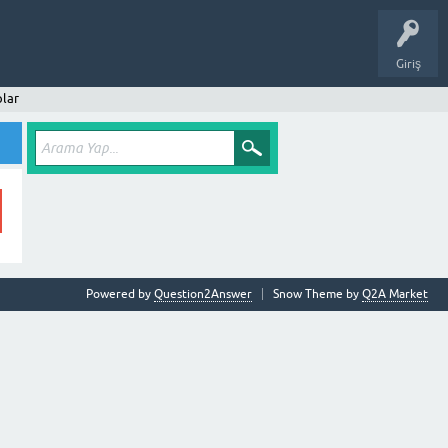
Giriş
lar
Powered by
Question2Answer
Snow Theme by
Q2A Market