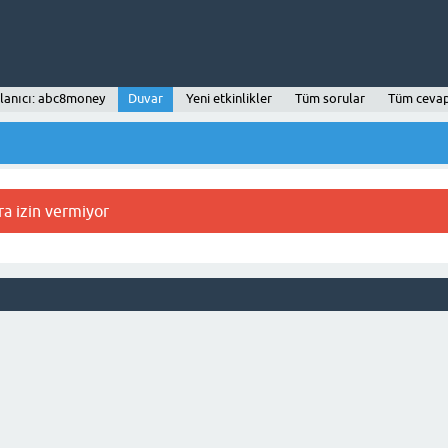
lanıcı: abc8money
Duvar
Yeni etkinlikler
Tüm sorular
Tüm cevap
ra izin vermiyor