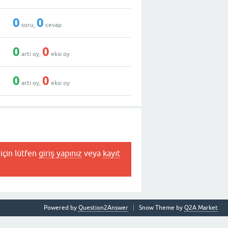
0
0
soru,
cevap
0
0
artı oy,
eksi oy
0
0
artı oy,
eksi oy
için lütfen
giriş yapınız
veya
kayıt
Powered by
Question2Answer
Snow Theme by
Q2A Market