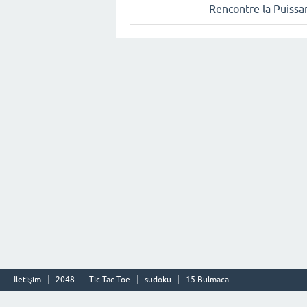
Rencontre la Puissa
İletişim
2048
Tic Tac Toe
sudoku
15 Bulmaca