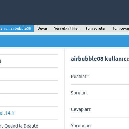
lanıcı: airbubble08
Duvar
Yeni etkinlikler
Tüm sorular
Tüm ceva
airbubble08 kullanıcıs
)
Puanları:
Soruları:
Cevapları:
uit14.fr
Yorumları:
 : Quand la Beauté