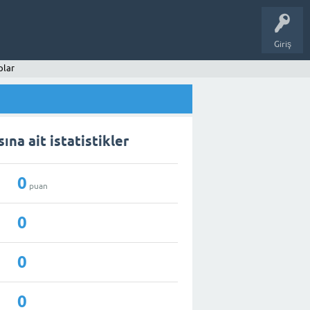
Giriş
plar
ına ait istatistikler
0
puan
0
0
0