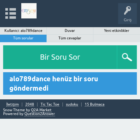
Giriş
Kullanıcı: alo789dance
Duvar
Yeni etkinlikler
Tüm sorular
Tüm cevaplar
Bir Soru Sor
alo789dance henüz bir soru
göndermedi
İletişim
2048
Tic Tac Toe
sudoku
15 Bulmaca
Snow Theme by
Q2A Market
Powered by
Question2Answer