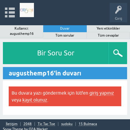
Giriş
Kullanıcı:
Duvar
Yeni etkinlikler
augusthemp16
Tüm sorular
Tüm cevaplar
Bir Soru Sor
augusthemp16'in duvarı
Bu duvara yazı göndermek için lütfen
giriş yapınız
veya
kayıt olunuz
.
İletişim
2048
Tic Tac Toe
sudoku
15 Bulmaca
Snow Theme by
Q2A Market