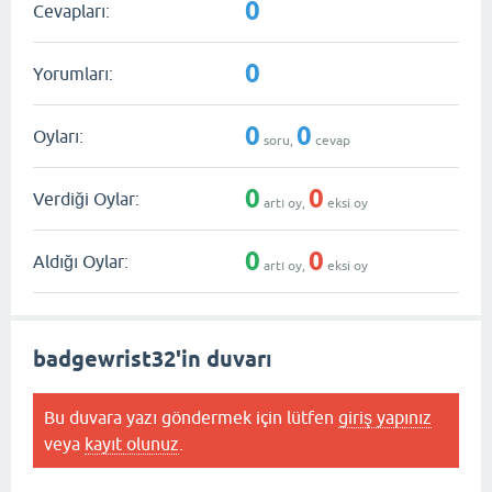
0
Cevapları:
0
Yorumları:
0
0
Oyları:
soru,
cevap
0
0
Verdiği Oylar:
artı oy,
eksi oy
0
0
Aldığı Oylar:
artı oy,
eksi oy
badgewrist32'in duvarı
Bu duvara yazı göndermek için lütfen
giriş yapınız
veya
kayıt olunuz
.