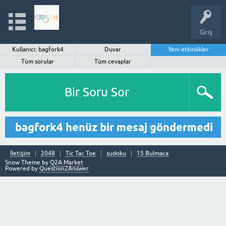
Giriş
Kullanıcı: bagfork4
Duvar
Yeni etkinlikler
Tüm sorular
Tüm cevaplar
Bir Soru Sor
bagfork4 henüz bir mesaj göndermedi
İletişim
2048
Tic Tac Toe
sudoku
15 Bulmaca
Snow Theme by
Q2A Market
Powered by
Question2Answer