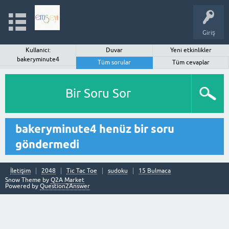
Giriş
Kullanıcı:
Duvar
Yeni etkinlikler
bakeryminute4
Tüm sorular
Tüm cevaplar
Bir Soru Sor
bakeryminute4 henüz bir soru
göndermedi
İletişim
2048
Tic Tac Toe
sudoku
15 Bulmaca
Snow Theme by
Q2A Market
Powered by
Question2Answer