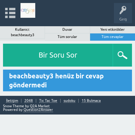
Giriş
Kullanıcı:
Duvar
Yeni etkinlikler
beachbeauty3
Tüm sorular
Tüm cevaplar
Bir Soru Sor
beachbeauty3 henüz bir cevap
göndermedi
İletişim
2048
Tic Tac Toe
sudoku
15 Bulmaca
Snow Theme by
Q2A Market
Powered by
Question2Answer