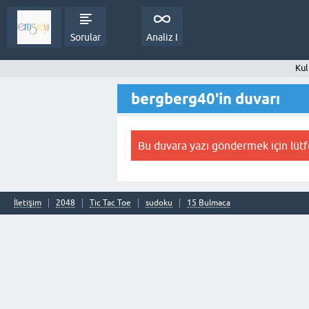
Sorular
Analiz I
Kul
bergberg40'in duvarı
Bu duvara yazı göndermek için lüt
İletişim
2048
Tic Tac Toe
sudoku
15 Bulmaca