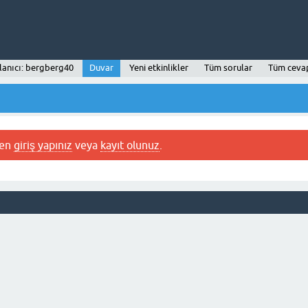
lanıcı: bergberg40
Duvar
Yeni etkinlikler
Tüm sorular
Tüm ceva
fen
giriş yapınız
veya
kayıt olunuz
.