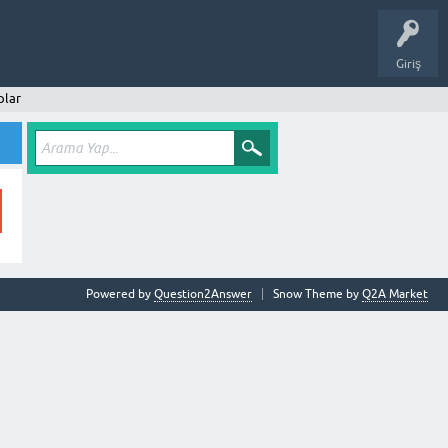
Giriş
plar
Powered by
Question2Answer
Snow Theme by
Q2A Market