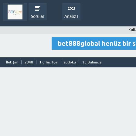
Sorular
Analiz I
Kull
bet888global henüz bir 
İletişim
2048
Tic Tac Toe
sudoku
15 Bulmaca