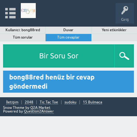
Giriş
Kullanıcı: bong88red
Duvar
Yeni etkinlikler
Tüm sorular
Tüm cevaplar
Bir Soru Sor
bong88red henüz bir cevap
göndermedi
İletişim
2048
Tic Tac Toe
sudoku
15 Bulmaca
Snow Theme by
Q2A Market
Powered by
Question2Answer