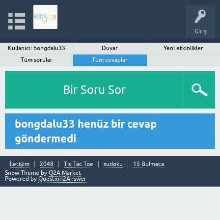
Giriş
Kullanıcı: bongdalu33
Duvar
Yeni etkinlikler
Tüm sorular
Tüm cevaplar
Bir Soru Sor
bongdalu33 henüz bir cevap
göndermedi
İletişim
2048
Tic Tac Toe
sudoku
15 Bulmaca
Snow Theme by
Q2A Market
Powered by
Question2Answer