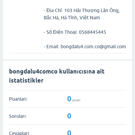
- Địa Chỉ: 103 Hải Thượng Lãn Ông,
Bắc Hà, Hà Tĩnh, Việt Nam
- Số Điện Thoại: 0568445445
- Email: bongdalu4.com.co@gmail.com
bongdalu4comco kullanıcısına ait
istatistikler
0
Puanları:
puan
0
Soruları:
0
Cevapları: