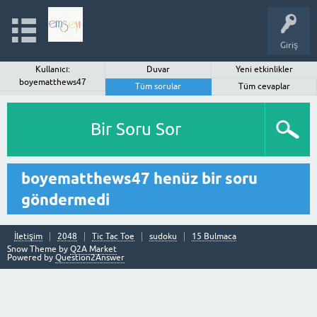
Giriş
Kullanıcı:
Duvar
Yeni etkinlikler
boyematthews47
Tüm sorular
Tüm cevaplar
Bir Soru Sor
boyematthews47 henüz bir soru
göndermedi
İletişim
2048
Tic Tac Toe
sudoku
15 Bulmaca
Snow Theme by
Q2A Market
Powered by
Question2Answer