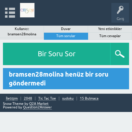
Giriş
Kullanıcı:
Duvar
Yeni etkinlikler
bramsen28molina
Tüm sorular
Tüm cevaplar
Bir Soru Sor
bramsen28molina henüz bir soru
göndermedi
İletişim
2048
Tic Tac Toe
sudoku
15 Bulmaca
Snow Theme by
Q2A Market
Powered by
Question2Answer