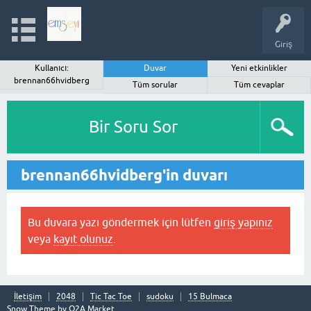
Giriş
Kullanıcı:
Duvar
Yeni etkinlikler
brennan66hvidberg
Tüm sorular
Tüm cevaplar
Bir Soru Sor
brennan66hvidberg'in duvarı
Bu duvara yazı göndermek için lütfen
giriş yapınız
veya
kayıt olunuz
.
İletişim
2048
Tic Tac Toe
sudoku
15 Bulmaca
Snow Theme by
Q2A Market