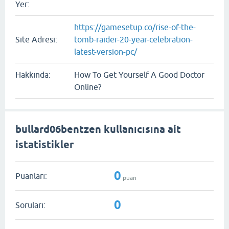
Yer:
https://gamesetup.co/rise-of-the-
Site Adresi:
tomb-raider-20-year-celebration-
latest-version-pc/
Hakkında:
How To Get Yourself A Good Doctor
Online?
bullard06bentzen kullanıcısına ait
istatistikler
0
Puanları:
puan
0
Soruları: