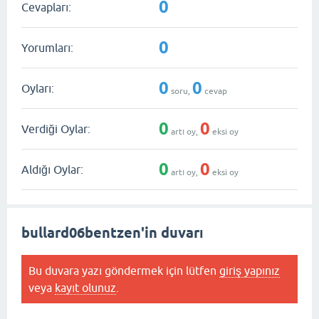
0
Cevapları:
0
Yorumları:
0
0
Oyları:
soru,
cevap
0
0
Verdiği Oylar:
artı oy,
eksi oy
0
0
Aldığı Oylar:
artı oy,
eksi oy
bullard06bentzen'in duvarı
Bu duvara yazı göndermek için lütfen
giriş yapınız
veya
kayıt olunuz
.