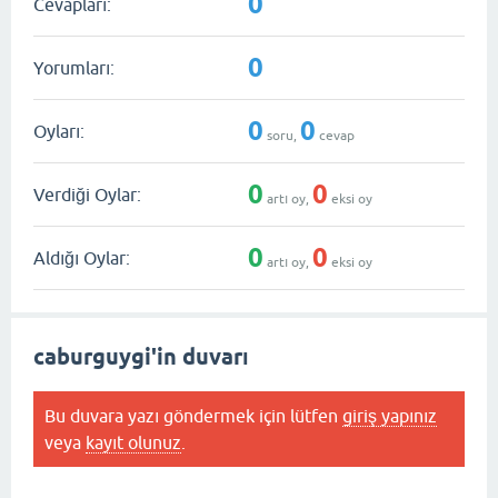
0
Cevapları:
0
Yorumları:
0
0
Oyları:
soru,
cevap
0
0
Verdiği Oylar:
artı oy,
eksi oy
0
0
Aldığı Oylar:
artı oy,
eksi oy
caburguygi'in duvarı
Bu duvara yazı göndermek için lütfen
giriş yapınız
veya
kayıt olunuz
.