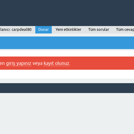
lanıcı: carpdeal80
Duvar
Yeni etkinlikler
Tüm sorular
Tüm cevap
fen
giriş yapınız
veya
kayıt olunuz
.