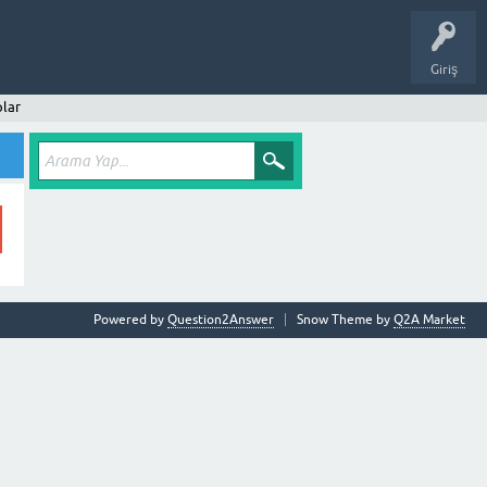
Giriş
lar
Powered by
Question2Answer
Snow Theme by
Q2A Market