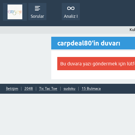
Sorular
Analiz I
Kul
carpdeal80'in duvarı
Bu duvara yazı göndermek için lüt
İletişim
2048
Tic Tac Toe
sudoku
15 Bulmaca