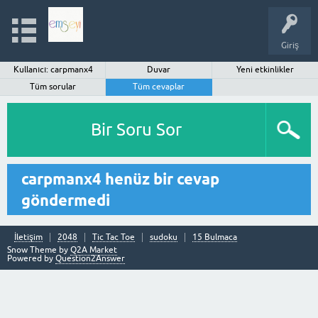
Giriş
Kullanıcı: carpmanx4
Duvar
Yeni etkinlikler
Tüm sorular
Tüm cevaplar
Bir Soru Sor
carpmanx4 henüz bir cevap
göndermedi
İletişim
2048
Tic Tac Toe
sudoku
15 Bulmaca
Snow Theme by
Q2A Market
Powered by
Question2Answer