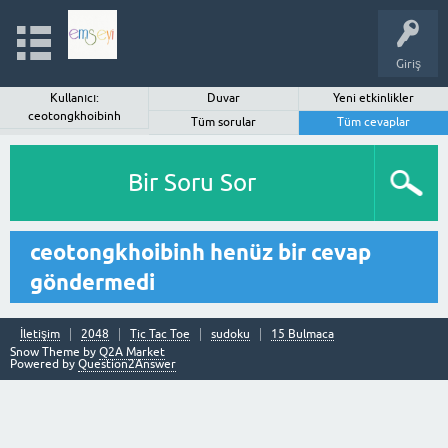
Giriş
Kullanıcı:
Duvar
Yeni etkinlikler
ceotongkhoibinh
Tüm sorular
Tüm cevaplar
Bir Soru Sor
ceotongkhoibinh henüz bir cevap
göndermedi
İletişim
2048
Tic Tac Toe
sudoku
15 Bulmaca
Snow Theme by
Q2A Market
Powered by
Question2Answer