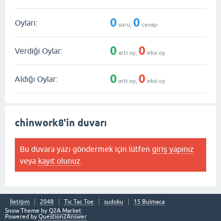
0
0
Oyları:
soru,
cevap
0
0
Verdiği Oylar:
artı oy,
eksi oy
0
0
Aldığı Oylar:
artı oy,
eksi oy
chinwork8'in duvarı
Bu duvara yazı göndermek için lütfen
giriş yapınız
veya
kayıt olunuz
.
İletişim
2048
Tic Tac Toe
sudoku
15 Bulmaca
Snow Theme by
Q2A Market
Powered by
Question2Answer