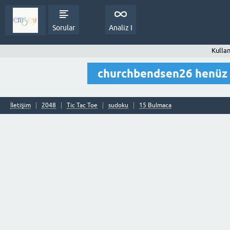
Sorular
Analiz I
Kulla
churchbendsen26 henüz 
İletişim
2048
Tic Tac Toe
sudoku
15 Bulmaca