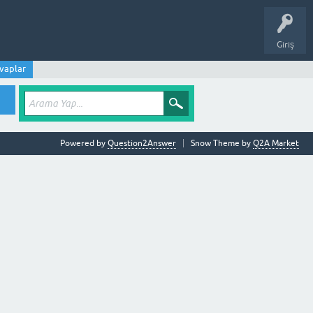
Giriş
vaplar
Powered by
Question2Answer
Snow Theme by
Q2A Market