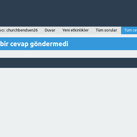
nıcı: churchbendsen26
Duvar
Yeni etkinlikler
Tüm sorular
Tüm ce
bir cevap göndermedi