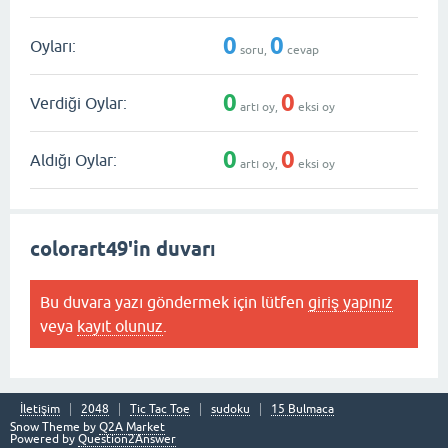
0
0
Oyları:
soru,
cevap
0
0
Verdiği Oylar:
artı oy,
eksi oy
0
0
Aldığı Oylar:
artı oy,
eksi oy
colorart49'in duvarı
Bu duvara yazı göndermek için lütfen
giriş yapınız
veya
kayıt olunuz
.
İletişim
2048
Tic Tac Toe
sudoku
15 Bulmaca
Snow Theme by
Q2A Market
Powered by
Question2Answer