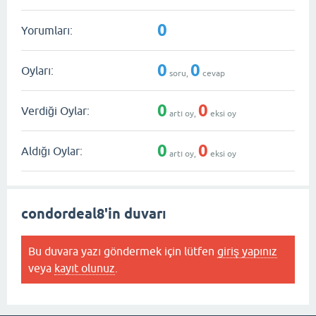
0
Yorumları:
0
0
Oyları:
soru,
cevap
0
0
Verdiği Oylar:
artı oy,
eksi oy
0
0
Aldığı Oylar:
artı oy,
eksi oy
condordeal8'in duvarı
Bu duvara yazı göndermek için lütfen
giriş yapınız
veya
kayıt olunuz
.