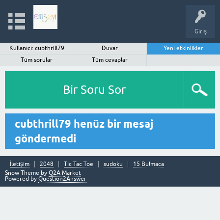
Giriş
Kullanıcı: cubthrill79
Duvar
Yeni etkinlikler
Tüm sorular
Tüm cevaplar
Bir Soru Sor
cubthrill79 henüz bir mesaj
göndermedi
İletişim
2048
Tic Tac Toe
sudoku
15 Bulmaca
Snow Theme by
Q2A Market
Powered by
Question2Answer