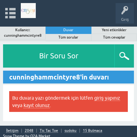
Giriş
Kullanıcı:
Duvar
Yeni etkinlikler
cunninghammcintyre8
Tüm sorular
Tüm cevaplar
Bir Soru Sor
cunninghammcintyre8'in duvarı
Bu duvara yazı göndermek için lütfen
giriş yapınız
veya
kayıt olunuz
.
İletişim
2048
Tic Tac Toe
sudoku
15 Bulmaca
Snow Theme by
Q2A Market