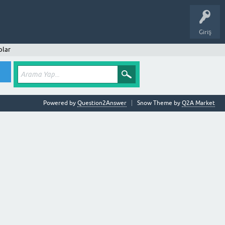
Giriş
plar
Powered by
Question2Answer
Snow Theme by
Q2A Market