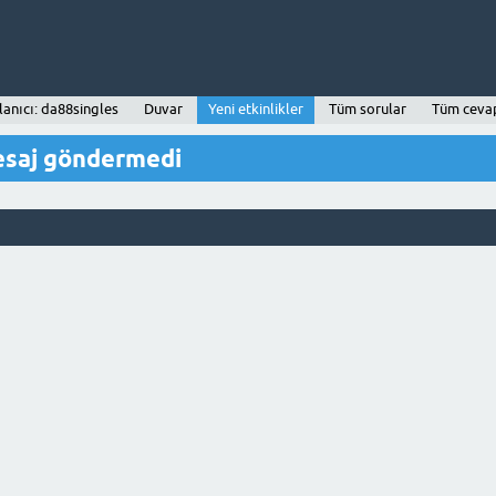
lanıcı: da88singles
Duvar
Yeni etkinlikler
Tüm sorular
Tüm ceva
esaj göndermedi