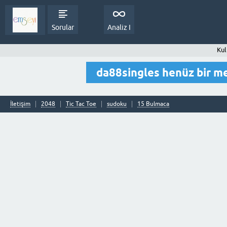
Sorular
Analiz I
Kul
da88singles henüz bir m
İletişim
2048
Tic Tac Toe
sudoku
15 Bulmaca