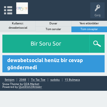
Giriş
Kullanıcı:
Duvar
Yeni etkinlikler
dewabetsocial
Tüm sorular
Tüm cevaplar
Bir Soru Sor
dewabetsocial henüz bir cevap
göndermedi
İletişim
2048
Tic Tac Toe
sudoku
15 Bulmaca
Snow Theme by
Q2A Market
Powered by
Question2Answer