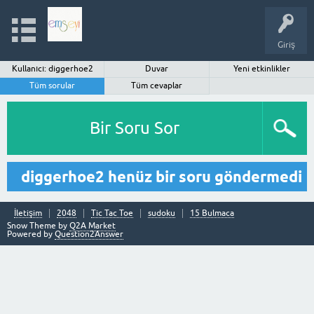
Giriş
Kullanıcı: diggerhoe2
Duvar
Yeni etkinlikler
Tüm sorular
Tüm cevaplar
Bir Soru Sor
diggerhoe2 henüz bir soru göndermedi
İletişim
2048
Tic Tac Toe
sudoku
15 Bulmaca
Snow Theme by
Q2A Market
Powered by
Question2Answer