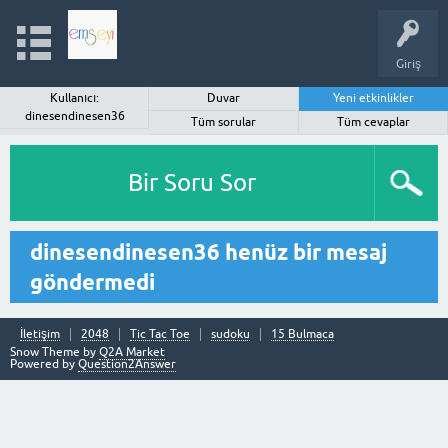
Giriş
Kullanıcı:
Duvar
Yeni etkinlikler
dinesendinesen36
Tüm sorular
Tüm cevaplar
Bir Soru Sor
dinesendinesen36 henüz bir mesaj
göndermedi
İletişim
2048
Tic Tac Toe
sudoku
15 Bulmaca
Snow Theme by
Q2A Market
Powered by
Question2Answer