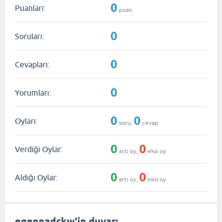
0
Puanları:
puan
0
Soruları:
0
Cevapları:
0
Yorumları:
0
0
Oyları:
soru,
cevap
0
0
Verdiği Oylar:
artı oy,
eksi oy
0
0
Aldığı Oylar:
artı oy,
eksi oy
egennadckw'in duvarı