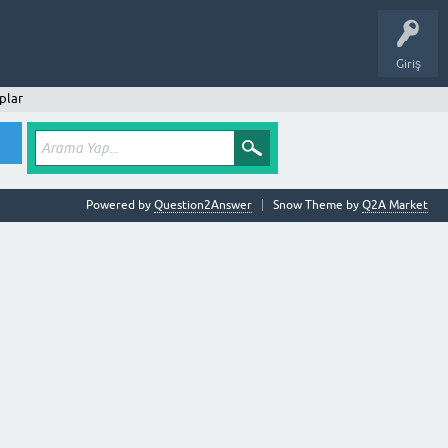
Giriş
plar
Powered by
Question2Answer
Snow Theme by
Q2A Market