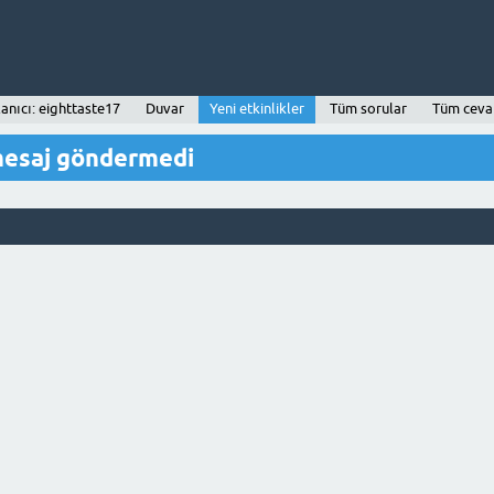
lanıcı: eighttaste17
Duvar
Yeni etkinlikler
Tüm sorular
Tüm ceva
mesaj göndermedi