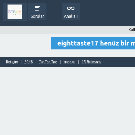
Sorular
Analiz I
Kul
eighttaste17 henüz bir 
İletişim
2048
Tic Tac Toe
sudoku
15 Bulmaca