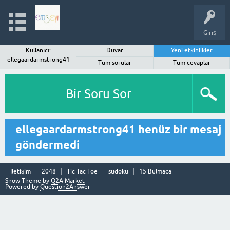
Giriş
Kullanıcı:
Duvar
Yeni etkinlikler
ellegaardarmstrong41
Tüm sorular
Tüm cevaplar
Bir Soru Sor
ellegaardarmstrong41 henüz bir mesaj
göndermedi
İletişim
2048
Tic Tac Toe
sudoku
15 Bulmaca
Snow Theme by
Q2A Market
Powered by
Question2Answer