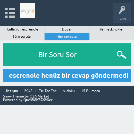
Giriş
Kullanıcı: escrenole
Duvar
Yeni etkinlikler
Tüm sorular
Tüm cevaplar
Bir Soru Sor
escrenole henüz bir cevap göndermedi
İletişim
2048
Tic Tac Toe
sudoku
15 Bulmaca
Snow Theme by
Q2A Market
Powered by
Question2Answer