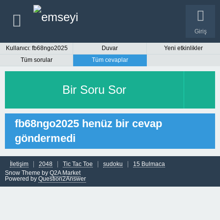
Giriş
Kullanıcı: fb68ngo2025
Duvar
Yeni etkinlikler
Tüm sorular
Tüm cevaplar
Bir Soru Sor
fb68ngo2025 henüz bir cevap
göndermedi
İletişim
2048
Tic Tac Toe
sudoku
15 Bulmaca
Snow Theme by
Q2A Market
Powered by
Question2Answer