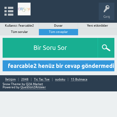
Giriş
Kullanıcı: fearcable2
Duvar
Yeni etkinlikler
Tüm sorular
Tüm cevaplar
Bir Soru Sor
fearcable2 henüz bir cevap göndermedi
İletişim
2048
Tic Tac Toe
sudoku
15 Bulmaca
Snow Theme by
Q2A Market
Powered by
Question2Answer