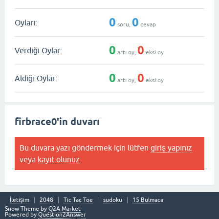
0
0
Oyları:
soru,
cevap
0
0
Verdiği Oylar:
artı oy,
eksi oy
0
0
Aldığı Oylar:
artı oy,
eksi oy
firbrace0'in duvarı
Bu duvara yazı göndermek için lütfen
giriş yapınız
veya
kayıt olunuz
.
İletişim
2048
Tic Tac Toe
sudoku
15 Bulmaca
Snow Theme by
Q2A Market
Powered by
Question2Answer