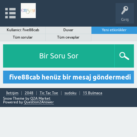
Giriş
Kullanıcı: five88cab
Duvar
Yeni etkinlikler
Tüm sorular
Tüm cevaplar
Bir Soru Sor
five88cab henüz bir mesaj göndermedi
İletişim
2048
Tic Tac Toe
sudoku
15 Bulmaca
Snow Theme by
Q2A Market
Powered by
Question2Answer